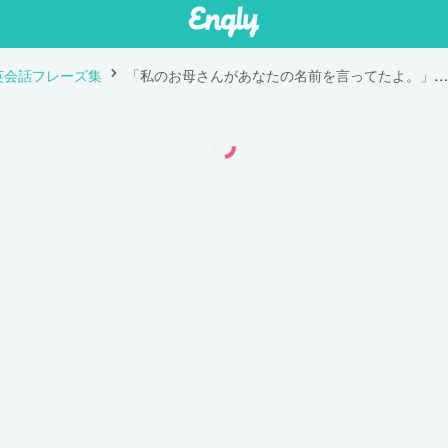
英会話フレーズ集
「私のお母さんがあなたの名前を言ってたよ。」は英語で "My mom mentioned your name."