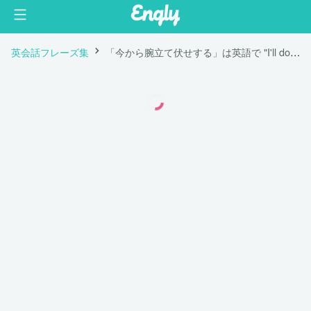
英会話フレーズ集
「今から腕立て伏せする」は英語で "I'll do push ups from now."