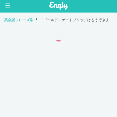
英会話フレーズ集
「ゴールデンゲートブリッジはもう行きましたか？」は英語で "Did you visit the Golden Gate Bridge yet?"