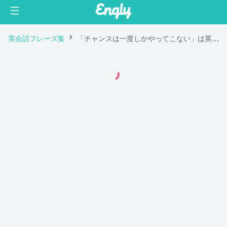
英会話フレーズ集
「チャンスは一度しかやってこない」は英語で "Opportunity only knocks once."