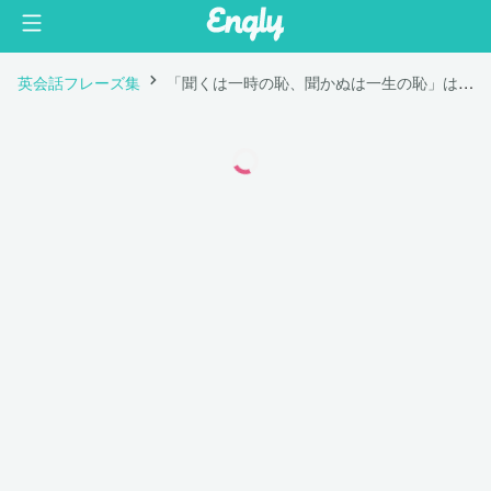
英会話フレーズ集
「聞くは一時の恥、聞かぬは一生の恥」は英語で "Better to ask the way than go astray."