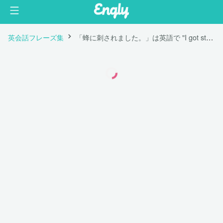
英会話フレーズ集
「蜂に刺されました。」は英語で "I got stung by a bee."