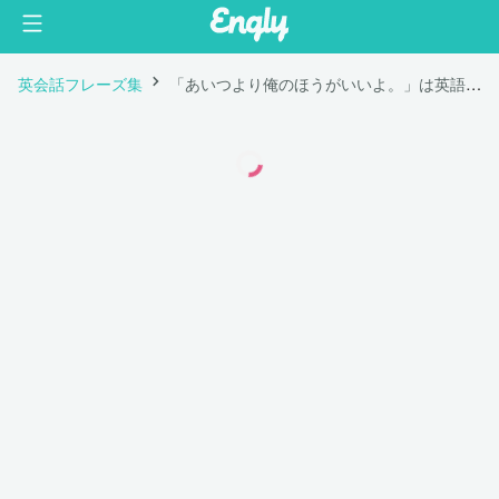
英会話フレーズ集
「あいつより俺のほうがいいよ。」は英語で "I'm better than him."