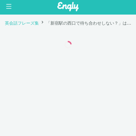
英会話フレーズ集
「新宿駅の西口で待ち合わせしない？」は英語で "Why don't we meet at Shinjuku Station, West Exit?"