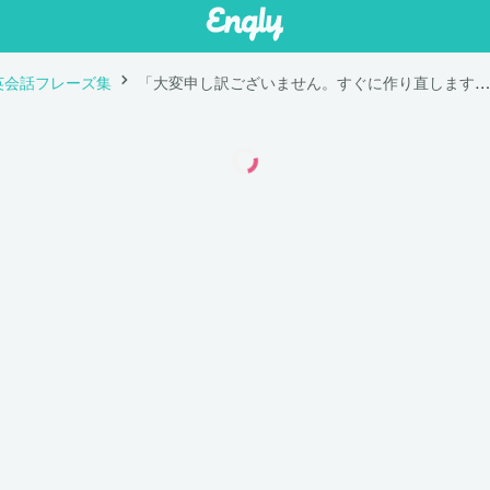
英会話フレーズ集
「大変申し訳ございません。すぐに作り直します。」は英語で "We're so sorry about that. We'll make you a new one right away."