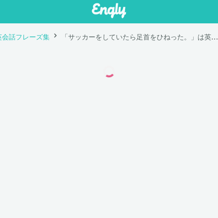
英会話フレーズ集
「サッカーをしていたら足首をひねった。」は英語で "I twisted my ankle while playing soccer."