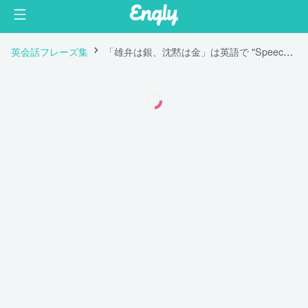
英会話フレーズ集
「雄弁は銀、沈黙は金」は英語で "Speech is silver, silence is golden."