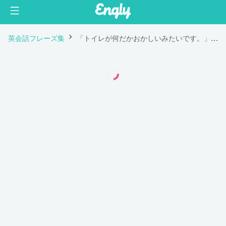
英会話フレーズ集
「トイレが何だかおかしいみたいです。」は英語で "There's something wrong with our toilet."