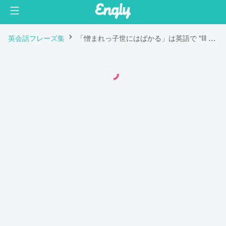
英会話フレーズ集
「憎まれっ子世にはばかる」は英語で "Ill weeds grow apace."