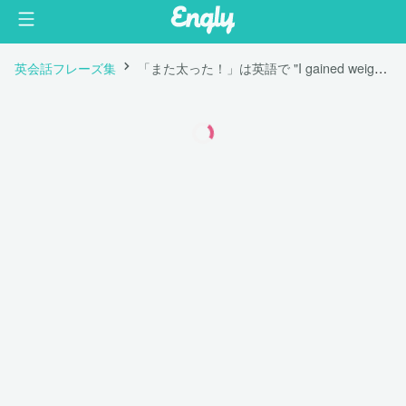
英会話フレーズ集
「また太った！」は英語で "I gained weight again!"