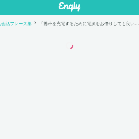
英会話フレーズ集
「携帯を充電するために電源をお借りしても良いですか？」は英語で "Could I borrow your outlet to charge my phone?"