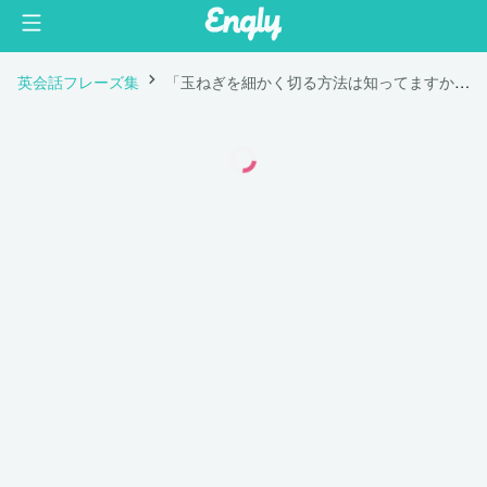
英会話フレーズ集
「玉ねぎを細かく切る方法は知ってますか？」は英語で "Do you know how to chop an onion?"