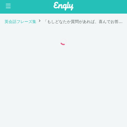
英会話フレーズ集
「もしどなたか質問があれば、喜んでお答えいたします。恥ずかしがらずに。」は英語で "If anyone has any questions, I’ll be happy to answer them now. Don’t be shy."