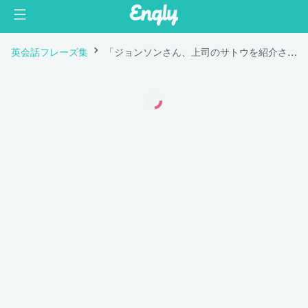
英会話フレーズ集
「ジョンソンさん、上司のサトウを紹介させてください。」は英語で "Mr. Johnson, let me introduce you to my boss, Mr. Sato."