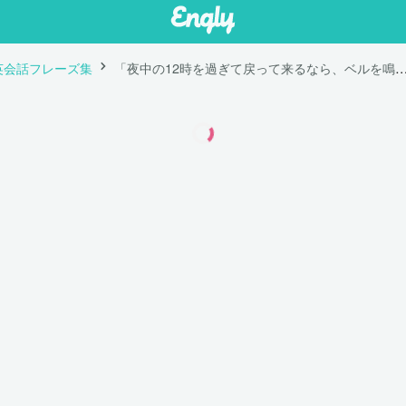
英会話フレーズ集
「夜中の12時を過ぎて戻って来るなら、ベルを鳴らす必要があります。」は英語で "If you come back after midnight, you'll need to 