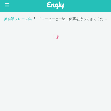
英会話フレーズ集
「コーヒーと一緒に伝票を持ってきてください。」は英語で "Please bring me the bill with my coffee."