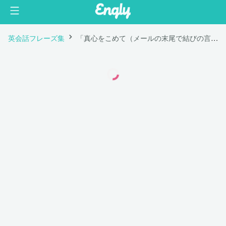
英会話フレーズ集
「真心をこめて（メールの末尾で結びの言葉として使用）」は英語で "Sincerely,"