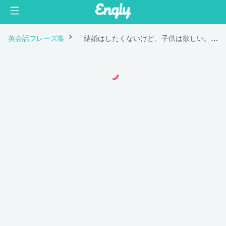
英会話フレーズ集
「結婚はしたくないけど、子供は欲しい。」は英語で "I don't want to get married but I want kids."