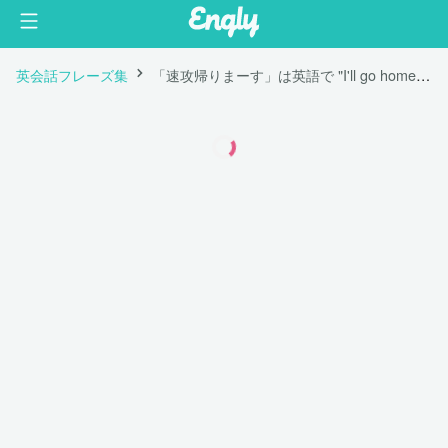
英会話フレーズ集
「速攻帰りまーす」は英語で "I'll go home right away."