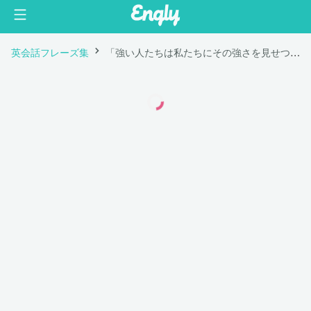
英会話フレーズ集
「強い人たちは私たちにその強さを見せつける人ではなく、私たちが知る由もない戦いに勝っている人たちのこと。」は英語で "The strongest people are not those who show strength in front of us but those who win battles we know nothing about."