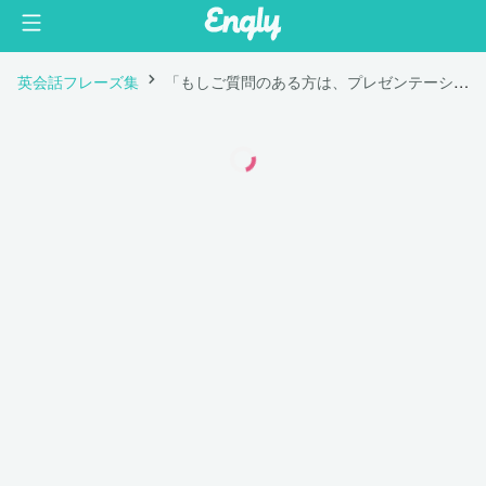
英会話フレーズ集
「もしご質問のある方は、プレゼンテーション終了までお待ち下さい。」は英語で "But before we start, I’d like to ask you to hold your questions until the end of the presentation."