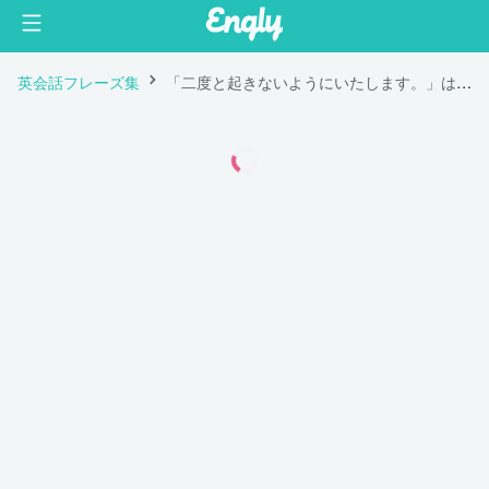
英会話フレーズ集
「二度と起きないようにいたします。」は英語で "I will make sure it will never happen again."