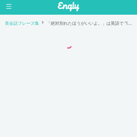
英会話フレーズ集
「絶対別れたほうがいいよ。」は英語で "I definitely think you should break up with him. "