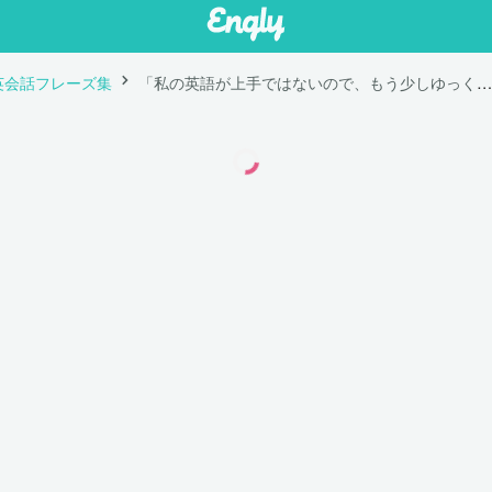
英会話フレーズ集
「私の英語が上手ではないので、もう少しゆっくり話していただけますか？」は英語で "I’m afraid my English isn’t very good, could you speak slowly please?"