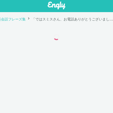
英会話フレーズ集
「ではスミスさん、お電話ありがとうございました。」は英語で "OK, Mr. Smith, thank you for calling. Bye."