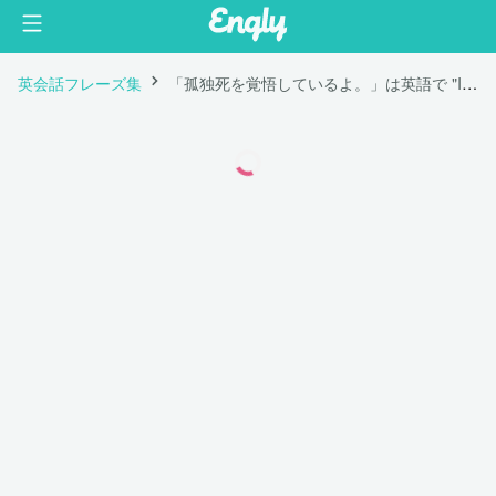
英会話フレーズ集
「孤独死を覚悟しているよ。」は英語で "I'm ready to die alone."