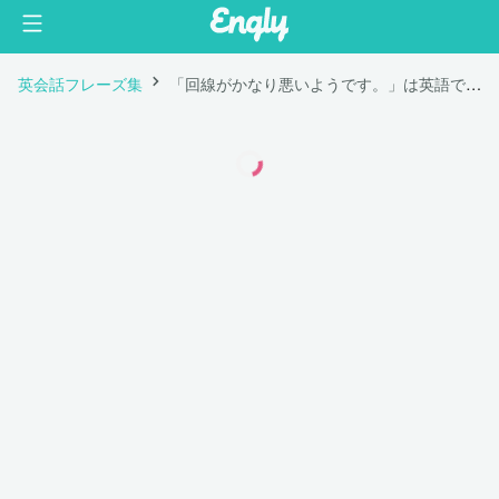
英会話フレーズ集
「回線がかなり悪いようです。」は英語で "I’m afraid the line is quite bad."